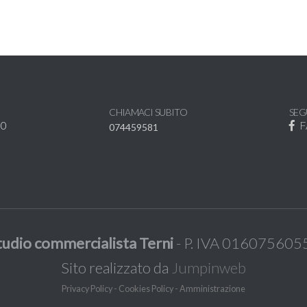
CHIAMACI SUBITO
SEG
30
F
074459581
tudio commercialista Terni
- P. IVA 016075605
Sito realizzato da
Jumpinweb
Privacy Policy
-
Cookies Policy
-
Amministrazione