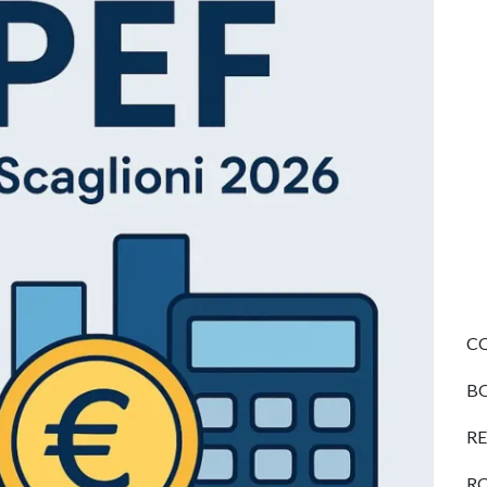
CO
BO
RE
R