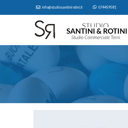
info@studiosantinirotini.it
074459581